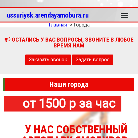
Меню
ussuriysk.arendayamobura.ru
Главная
->
Города
ОСТАЛИСЬ У ВАС ВОПРОСЫ, ЗВОНИТЕ В ЛЮБОЕ
ВРЕМЯ НАМ
Заказать звонок
Задать вопрос
Наши города
от 1500 р за час
У НАС СОБСТВЕННЫЙ