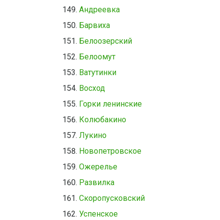
Андреевка
Барвиха
Белоозерский
Белоомут
Ватутинки
Восход
Горки ленинские
Колюбакино
Лукино
Новопетровское
Ожерелье
Развилка
Скоропусковский
Успенское