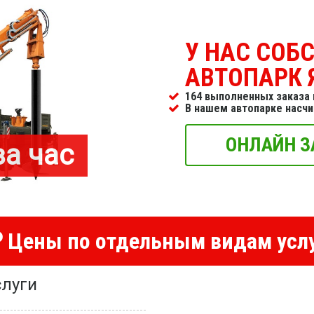
У НАС СОБ
АВТОПАРК 
164 выполненных заказа 
В нашем автопарке насч
ОНЛАЙН З
за час
Цены по отдельным видам усл
луги