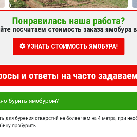
Понравилась наша работа?
йте посчитаем стоимость заказа ямобура 
УЗНАТЬ СТОИМОСТЬ ЯМОБУРА!
росы и ответы на часто задава
жно бурить ямобуром?
 для бурения отверстий не более чем на 4 метра, при не
бину пробурить.