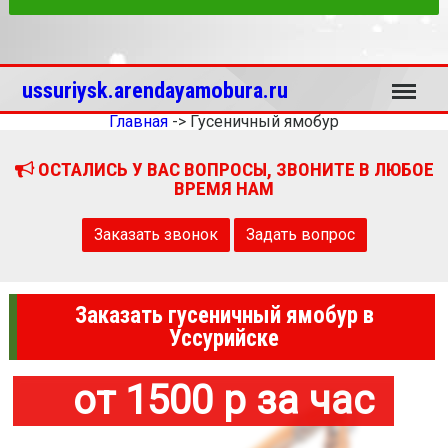
Меню
ussuriysk.arendayamobura.ru
Главная
->
Гусеничный ямобур
ОСТАЛИСЬ У ВАС ВОПРОСЫ, ЗВОНИТЕ В ЛЮБОЕ
ВРЕМЯ НАМ
Заказать звонок
Задать вопрос
Заказать гусеничный ямобур в
Уссурийске
от 1500 р за час