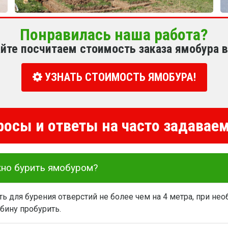
Понравилась наша работа?
йте посчитаем стоимость заказа ямобура 
УЗНАТЬ СТОИМОСТЬ ЯМОБУРА!
росы и ответы на часто задава
жно бурить ямобуром?
 для бурения отверстий не более чем на 4 метра, при не
бину пробурить.