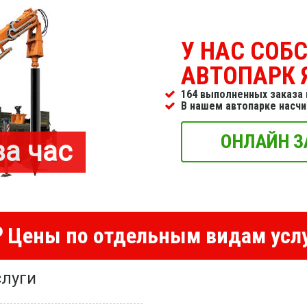
У НАС СОБ
АВТОПАРК 
164 выполненных заказа 
В нашем автопарке насч
ОНЛАЙН З
за час
Цены по отдельным видам усл
луги