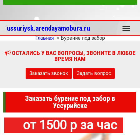
Меню
ussuriysk.arendayamobura.ru
Главная
->
Бурение под забор
ОСТАЛИСЬ У ВАС ВОПРОСЫ, ЗВОНИТЕ В ЛЮБОЕ
ВРЕМЯ НАМ
Заказать звонок
Задать вопрос
Заказать бурение под забор в
Уссурийске
от 1500 р за час